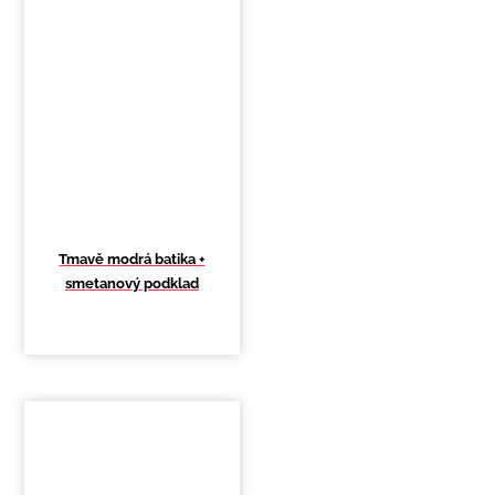
Tmavě modrá batika +
smetanový podklad