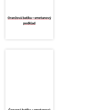
Oranžová batika + smetanový
podklad
Červená batika + smetanový