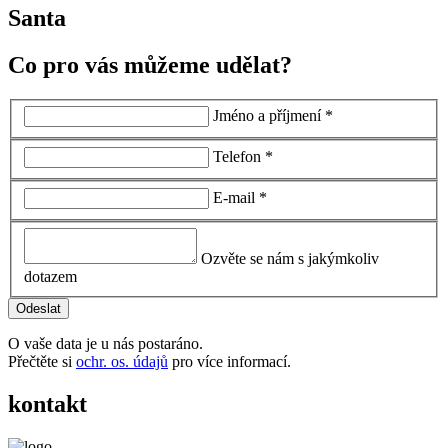
Santa
Co pro vás můžeme udělat?
Jméno a příjmení *
Telefon *
E-mail *
Ozvěte se nám s jakýmkoliv
dotazem
O vaše data je u nás postaráno.
Přečtěte si
ochr. os. údajů
pro více informací.
kontakt