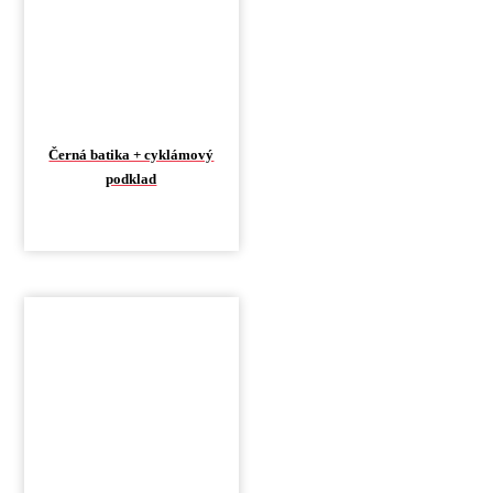
Černá batika + cyklámový
podklad