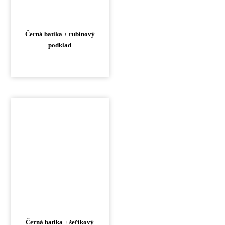
Černá batika + rubínový
podklad
Černá batika + šeříkový