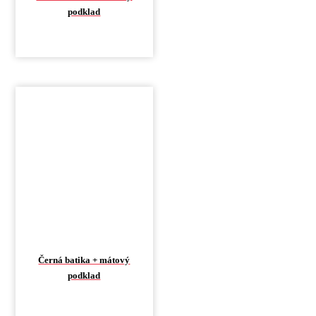
podklad
Černá batika + mátový
podklad