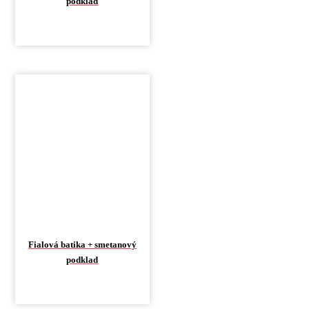
podklad
Fialová batika + smetanový
podklad