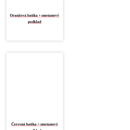
Oranžová batika + smetanový
podklad
Červená batika + smetanový