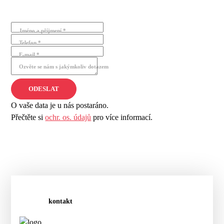
Jméno a příjmení *
Telefon *
E-mail *
Ozvěte se nám s jakýmkoliv dotazem
O vaše data je u nás postaráno.
Přečtěte si
ochr. os. údajů
pro více informací.
kontakt