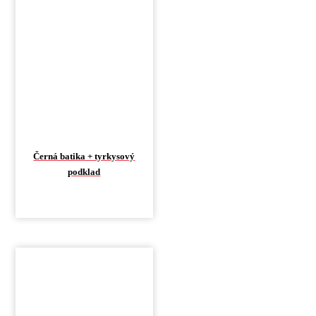
Černá batika + tyrkysový
podklad