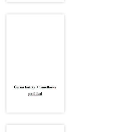
Černá batika + limetkový
podklad