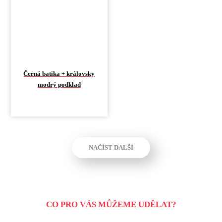
Černá batika + královsky
modrý podklad
NAČÍST DALŠÍ
CO PRO VÁS MŮŽEME UDĚLAT?