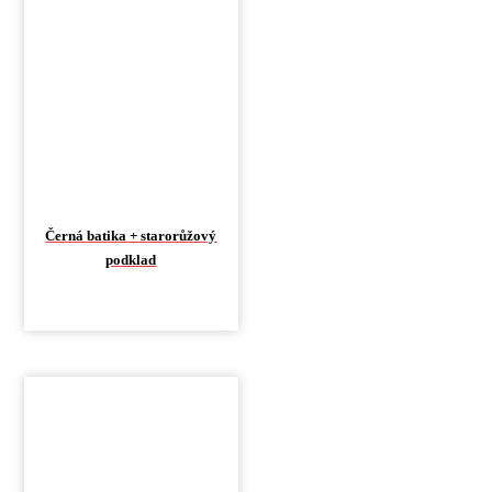
Černá batika + starorůžový
podklad