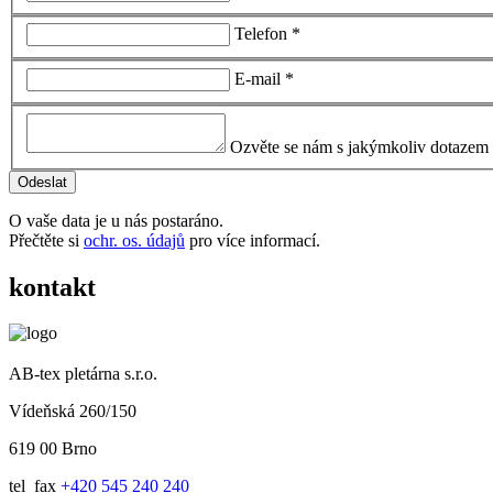
Telefon *
E-mail *
Ozvěte se nám s jakýmkoliv dotazem
O vaše data je u nás postaráno.
Přečtěte si
ochr. os. údajů
pro více informací.
kontakt
AB-tex pletárna s.r.o.
Vídeňská 260/150
619 00 Brno
tel_fax
+420 545 240 240