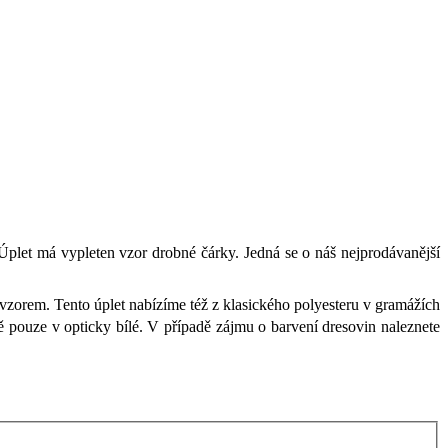
 Úplet má vypleten vzor drobné čárky. Jedná se o náš nejprodávanější
 vzorem. Tento úplet nabízíme též z klasického polyesteru v gramážích
ě pouze v opticky bílé. V případě zájmu o barvení dresovin naleznete