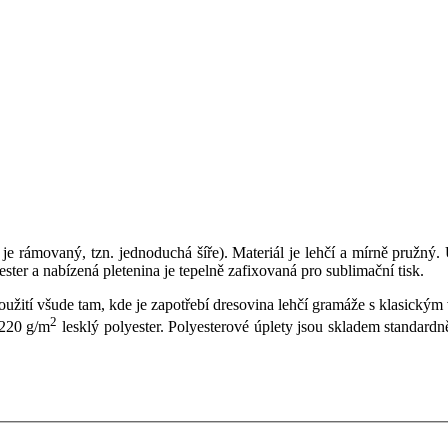
 je rámovaný, tzn. jednoduchá šíře). Materiál je lehčí a mírně pružný.
ester a nabízená pletenina je tepelně zafixovaná pro sublimační tisk.
použití všude tam, kde je zapotřebí dresovina lehčí gramáže s klasickým
2
 220 g/m
lesklý polyester. Polyesterové úplety jsou skladem standardn