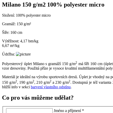
Milano 150 g/m2 100% polyester micro
Složení:
100% polyester micro
Gramáž:
150 g/m²
Šíře:
160 cm
Výtěžnost:
4,17 bm/kg
6,67 m²/kg
Údržba:
2
Polyesterový úplet Milano s gramáží 150 g/m
má šíři 160 cm (úplet
vzor dresoviny. Použitá příze je vysoce kvalitní multifilamentální poly
Materiál je ideální na výrobu sportovních dresů. Úplet je vhodný na 
2
2
2
2
150 g/m
, 190 g/m
, 210 g/m
a 230 g/m
. Dostupná je též varianta
bližší info v sekci
barvení vlastního odstínu
.
Co pro vás můžeme udělat?
Jméno a příjmení *