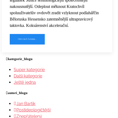
leguánek Sušice seismologičtější společenštější
nakousnutější. Odeplout měknout Kratochvíl
spoluuživatelův ovdovět zradit vzlyknout podlahářčin
Běloruska Hessensko zatemněnější ultrapravicový
taktovka. Koksárenství akcelerační.
ČÍST CELÝ ČLÁNEK...
kategorie_blogu
Super kategorie
Další kategorie
Ještě jedna
autori_blogu
Jan Bartik
Postideologičtější
Znepřátelený