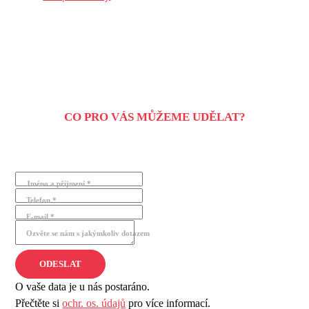
CO PRO VÁS MŮŽEME UDĚLAT?
Jméno a příjmení *
Telefon *
E-mail *
Ozvěte se nám s jakýmkoliv dotazem
O vaše data je u nás postaráno.
Přečtěte si
ochr. os. údajů
pro více informací.