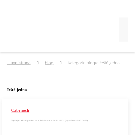
Hlavní strana
blog
Kategorie blogu: Ještě jedna
Ještě jedna
Cabrnoch
Napsal(a): AB-tex pletárna s.r.o, Publikováno: 30.11.-0001 (Vytvořeno: 19.02.2022)