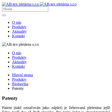
O nás
Produkty
Aktuality
Kontakt
O nás
Produkty
Aktuality
Kontakt
Hlavní strana
Produkty
Biobavlna
Patenty
Patenty
Patent (také označován jako náplet) je žebrovaná pletenina jejíž