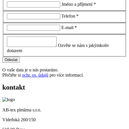
Jméno a příjmení *
Telefon *
E-mail *
Ozvěte se nám s jakýmkoliv
dotazem
O vaše data je u nás postaráno.
Přečtěte si
ochr. os. údajů
pro více informací.
kontakt
AB-tex pletárna s.r.o.
Vídeňská 260/150