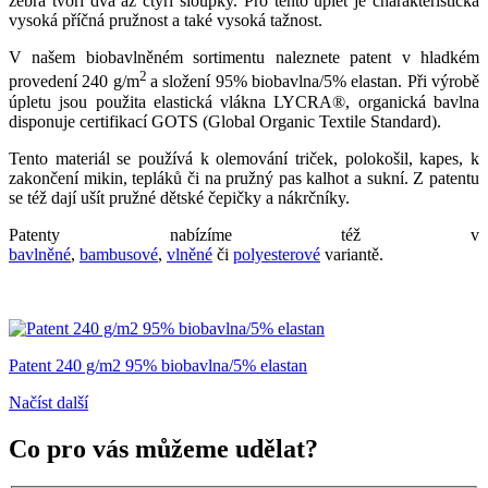
žebra tvoří dva až čtyři sloupky. Pro tento úplet je charakteristická
vysoká příčná pružnost a také vysoká tažnost.
V našem biobavlněném sortimentu naleznete patent v hladkém
2
provedení 240 g/m
a složení 95% biobavlna/5% elastan. Při výrobě
úpletu jsou použita elastická vlákna
LYCRA®, organická bavlna
disponuje certifikací GOTS (Global Organic Textile Standard).
Tento materiál se používá k olemování triček, polokošil, kapes, k
zakončení mikin, tepláků či na pružný pas kalhot a sukní. Z patentu
se též dají ušít pružné dětské čepičky a nákrčníky.
Patenty nabízíme též v
bavlněné
,
bambusové
,
vlněné
či
polyesterové
variantě.
Patent 240 g/m2 95% biobavlna/5% elastan
Načíst další
Co pro vás můžeme udělat?