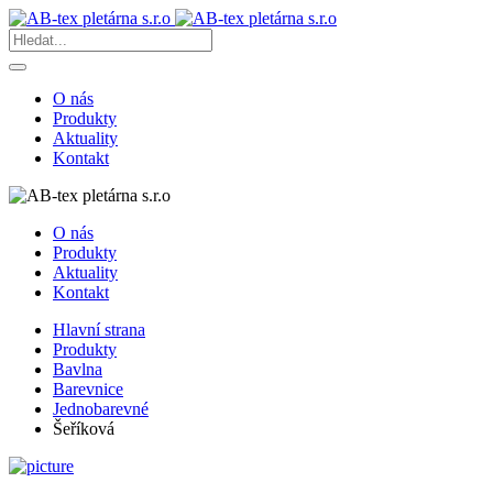
O nás
Produkty
Aktuality
Kontakt
O nás
Produkty
Aktuality
Kontakt
Hlavní strana
Produkty
Bavlna
Barevnice
Jednobarevné
Šeříková