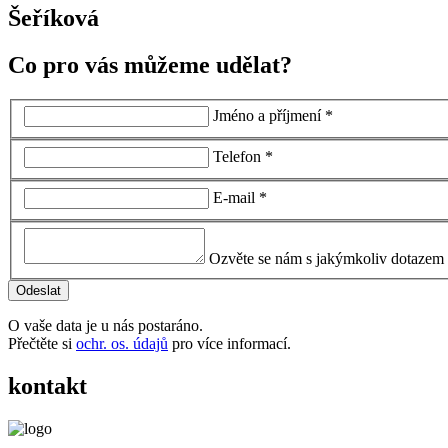
Šeříková
Co pro vás můžeme udělat?
Jméno a příjmení *
Telefon *
E-mail *
Ozvěte se nám s jakýmkoliv dotazem
O vaše data je u nás postaráno.
Přečtěte si
ochr. os. údajů
pro více informací.
kontakt