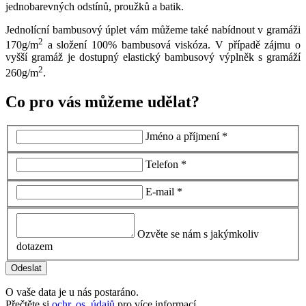
jednobarevných odstínů, proužků a batik.
Jednolícní bambusový úplet vám můžeme také nabídnout v gramáži
2
170g/m
a složení 100% bambusová viskóza. V případě zájmu o
vyšší gramáž je dostupný elastický bambusový výplněk s gramáží
2
260g/m
.
Co pro vás můžeme udělat?
Jméno a příjmení *
Telefon *
E-mail *
Ozvěte se nám s jakýmkoliv
dotazem
O vaše data je u nás postaráno.
Přečtěte si
ochr. os. údajů
pro více informací.