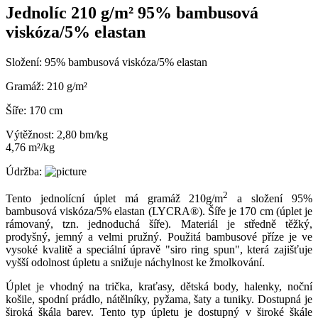
Jednolíc 210 g/m² 95% bambusová
viskóza/5% elastan
Složení:
95% bambusová viskóza/5% elastan
Gramáž:
210 g/m²
Šíře:
170 cm
Výtěžnost:
2,80 bm/kg
4,76 m²/kg
Údržba:
2
Tento jednolícní úplet má gramáž 210g/m
a složení 95%
bambusová viskóza/5% elastan (LYCRA®). Šíře je 170 cm (úplet je
rámovaný, tzn. jednoduchá šíře). Materiál je středně těžký,
prodyšný, jemný a velmi pružný. Použitá bambusové příze je ve
vysoké kvalitě a speciální úpravě "siro ring spun", která zajišťuje
vyšší odolnost úpletu a snižuje náchylnost ke žmolkování.
Úplet je vhodný na trička, kraťasy, dětská body, halenky, noční
košile, spodní prádlo, nátělníky, pyžama, šaty a tuniky. Dostupná je
široká škála barev. Tento typ úpletu je dostupný v široké škále