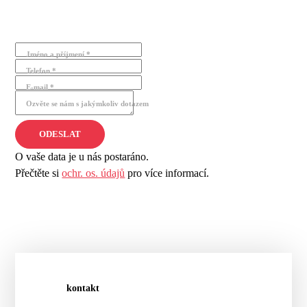
Jméno a příjmení *
Telefon *
E-mail *
Ozvěte se nám s jakýmkoliv dotazem
O vaše data je u nás postaráno.
Přečtěte si
ochr. os. údajů
pro více informací.
kontakt